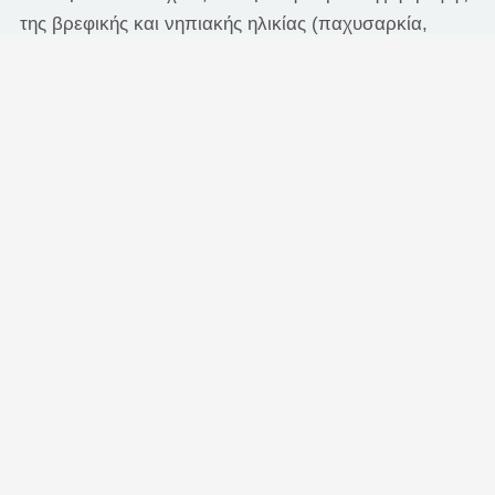
της βρεφικής και νηπιακής ηλικίας (παχυσαρκία,
βουλιμία, ανορεξία)
Ψυχοσωματικές διαταραχές
Ψυχωτικά επεισόδια
Αυτοκτονική ή αυτοτραυματική συμπεριφορά
Διαταραχές διαγωγής
Σχολική άρνηση
Τραυλισμός
Σύνδρομο Down
Εξάρτηση από ουσίες