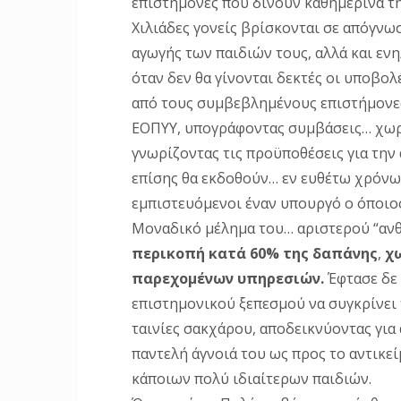
επιστήμονες που δίνουν καθημερινά τη 
Χιλιάδες γονείς βρίσκονται σε απόγνωσ
αγωγής των παιδιών τους, αλλά και εν
όταν δεν θα γίνονται δεκτές οι υποβολ
από τους συμβεβλημένους επιστήμονες
ΕΟΠΥΥ, υπογράφοντας συμβάσεις… χωρίς
γνωρίζοντας τις προϋποθέσεις για την
επίσης θα εκδοθούν… εν ευθέτω χρόνω
εμπιστευόμενοι έναν υπουργό ο όποιος 
Μοναδικό μέλημα του… αριστερού “ανθ
περικοπή κατά 60% της δαπάνης
,
χ
παρεχομένων υπηρεσιών.
Έφτασε δε 
επιστημονικού ξεπεσμού να συγκρίνει τ
ταινίες σακχάρου, αποδεικνύοντας για 
παντελή άγνοιά του ως προς το αντικε
κάποιων πολύ ιδιαίτερων παιδιών.