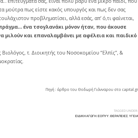
τα… επιτεύγματά σας, είναι πολύ βαρύ ένα μικρό παιδί, που
 στα μούτρα πως είστε κακός υπουργός και πως δεν σας
ουλάχιστον προβληματίσει, αλλά εσάς, απ’ ό,τι φαίνεται,
πράγμα… ένα τσογλανάκι μόνον ήταν, που άκουσε
να μιλούν και επαναλαμβάνει με αφέλεια και παιδικό
Βιολόγος, τ. Διοικητής του Νοσοκομείου “Ελπίς”, &
μοκρατίας.
Πηγή : άρθρο του Θοδωρή Γιάνναρου στο capital.g
TAGGED UNDER
ΕΙΔΙΚΉ ΑΓΩΓΉ
,
ΕΟΠΥΥ
,
ΘΕΡΑΠΕΊΕΣ
,
ΥΓΕΊ