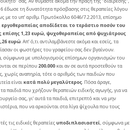
τοίκητό” σας. Αν θυμάστε ακόμα την πράξη της “διαίρεσης”,
16 έδωσε τη δυνατότητα πρόσβασης στις θεραπείες λόγου
ς με το υπ’ αριθμ. Πρωτόκολλο 6046/7.2.2013, επίσημο
 εργοθεραπείας αποδίδεται το τεράστιο ποσόν του
ς επίσης 1,23 ευρώ, ψυχοθεραπείας από ψυχιάτρους
2,26 ευρώ
. Απ’ ό,τι αντιλαμβάνεστε ακόμα και εσείς, τα
ίασαν οι φωστήρες του γραφείου σας δεν βγαίνουν.
α
, σύμφωνα με υπολογισμούς επίσημων οργανισμών του
ίζονται σε περίπου
200.000
και αν σε αυτά προστεθούν τα
ες, χωρίς αναπηρία, τότε ο αριθμός των παιδιών που
τεία είναι
κατά πολύ μεγαλύτερος
. Πόσα άραγε,
ι τα παιδιά που χρήζουν θεραπειών ειδικής αγωγής, για να
ργείο σας, γι’ αυτά τα παιδιά, επιτρεπτό και να μην
ιστέρια, που να αρκούνται στα λίγα ψίχουλα που τους
αυτές τις ειδικές θεραπείες
υποδιπλασιαστεί
, σύμφωνα με