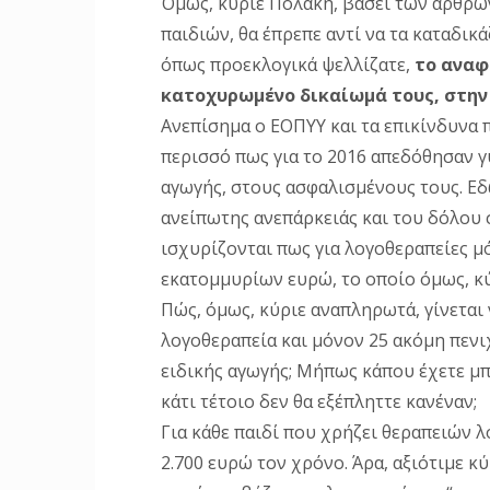
Όμως, κύριε Πολάκη, βάσει των άρθρων
παιδιών, θα έπρεπε αντί να τα καταδικ
όπως προεκλογικά ψελλίζατε,
το αναφ
κατοχυρωμένο δικαίωμά τους, στην
Ανεπίσημα ο ΕΟΠΥΥ και τα επικίνδυνα 
περισσό πως για το 2016 απεδόθησαν γ
αγωγής, στους ασφαλισμένους τους. Εδ
ανείπωτης ανεπάρκειάς και του δόλου σ
ισχυρίζονται πως για λογοθεραπείες μ
εκατομμυρίων ευρώ, το οποίο όμως, κύ
Πώς, όμως, κύριε αναπληρωτά, γίνεται
λογοθεραπεία και μόνον 25 ακόμη πενι
ειδικής αγωγής; Μήπως κάπου έχετε μπ
κάτι τέτοιο δεν θα εξέπληττε κανέναν;
Για κάθε παιδί που χρήζει θεραπειών
2.700 ευρώ τον χρόνο. Άρα, αξιότιμε κ