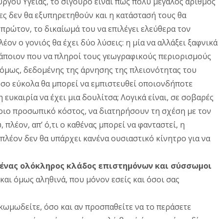
υργού Υγείας, το σίγουρο είναι πως πολύ μεγάλος αριθμός
ες δεν θα εξυπηρετηθούν και η κατάστασή τους θα
 πρώτον, το δικαίωμά του να επιλέγει ελεύθερα τον
λέον ο γονιός θα έχει δύο λύσεις: η μία να αλλάξει ξαφνικά
 κάποιον που να πληροί τους γεωγραφικούς περιορισμούς
, όμως, δεδομένης της άρνησης της πλειονότητας του
όσο εύκολα θα μπορεί να εμπιστευθεί οποιονδήποτε
 ευκαιρία να έχει μια δουλίτσα; Λογικά είναι, σε σοβαρές
όποιο προσωπικό κόστος, να διατηρήσουν τη σχέση με τον
πλέον, απ’ ό,τι ο καθένας μπορεί να φανταστεί, η
πλέον δεν θα υπάρχει κανένα ουσιαστικό κίνητρο για να
ένας ολόκληρος κλάδος επιστημόνων και σύσσωμοι
α και όμως αληθινά, που μόνον εσείς και όσοι σας
ακωμωδείτε, όσο και αν προσπαθείτε να το περάσετε