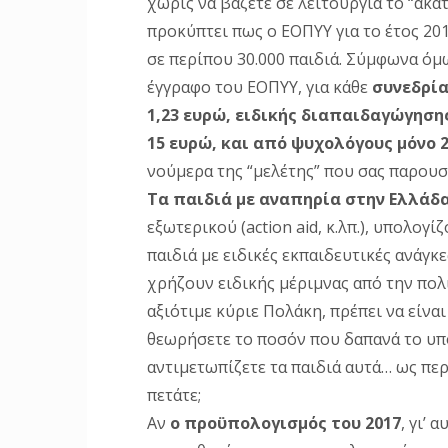
χωρίς να βάζετε σε λειτουργία το “ακα
προκύπτει πως ο ΕΟΠΥΥ για το έτος 20
σε περίπου 30.000 παιδιά. Σύμφωνα όμω
έγγραφο του ΕΟΠΥΥ, για κάθε
συνεδρία
1,23 ευρώ, ειδικής διαπαιδαγώγηση
15 ευρώ, και από ψυχολόγους μόνο 
νούμερα της “μελέτης” που σας παρουσ
Τα παιδιά με αναπηρία στην Ελλάδ
εξωτερικού (action aid, κ.λπ.), υπολογ
παιδιά με ειδικές εκπαιδευτικές ανάγκ
χρήζουν ειδικής μέριμνας από την πολι
αξιότιμε κύριε Πολάκη, πρέπει να είνα
θεωρήσετε το ποσόν που δαπανά το υπου
αντιμετωπίζετε τα παιδιά αυτά… ως περ
πετάτε;
Αν
ο προϋπολογισμός του 2017
, γι’ 