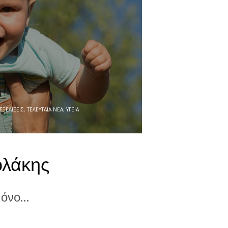
ΕΞΕΛΊΞΕΙΣ
,
ΤΕΛΕΥΤΑΊΑ ΝΈΑ
,
ΥΓΕΊΑ
ολάκης
μόνο…