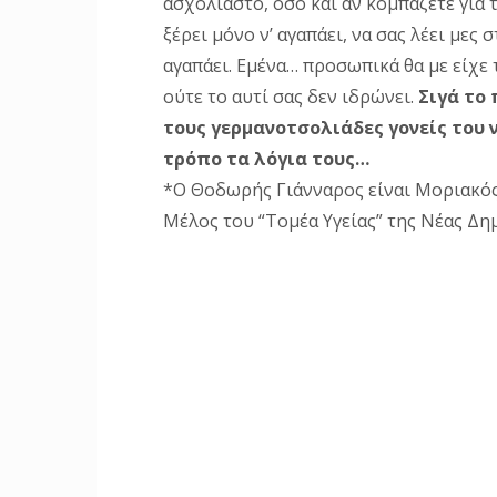
ασχολίαστο, όσο και αν κομπάζετε για 
ξέρει μόνο ν’ αγαπάει, να σας λέει μες
αγαπάει. Εμένα… προσωπικά θα με είχε τ
ούτε το αυτί σας δεν ιδρώνει.
Σιγά το 
τους γερμανοτσολιάδες γονείς του 
τρόπο τα λόγια τους…
*Ο Θοδωρής Γιάνναρος είναι Μοριακός 
Μέλος του “Τομέα Υγείας” της Νέας Δη