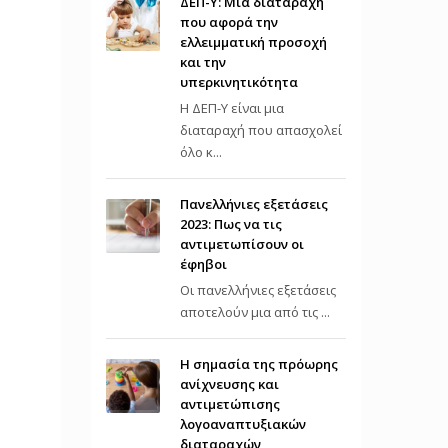
ΔΕΠ-Υ: Μια διαταραχή
που αφορά την
ελλειμματική προσοχή
και την
υπερκινητικότητα
Η ΔΕΠ-Υ είναι μια
διαταραχή που απασχολεί
όλο κ...
Πανελλήνιες εξετάσεις
2023: Πως να τις
αντιμετωπίσουν οι
έφηβοι
Οι πανελλήνιες εξετάσεις
αποτελούν μια από τις ...
Η σημασία της πρόωρης
ανίχνευσης και
αντιμετώπισης
λογοαναπτυξιακών
διαταραχών