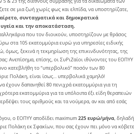
 5 & 23 της διεθνούς σύμβασης για τα δικαιώματα των
άζετε σε μια ζωή χωρίς φως και ελπίδα, να υποστηρίζατε,
αίρετο, συνταγματικά και δημοκρατικά
 υγεία και την αποκατάσταση.
παλληκάρια που τον διοικούν, υποστηρίζουν με θράσος
ύρω στα 105 εκατομμύρια ευρώ για υπηρεσίες ειδικής
ώ, όμως, ξεκινά η τεκμηρίωση της επικινδυνότητας, της
ας: Ανεπίσημα, επίσης, οι ΣυΡιΖαίοι ιθύνοντες του ΕΟΠΥΥ
όνο κατεβλήθη το “υπερβολικό” ποσόν των 80
ριε Πολάκη, είναι ίσως… υπερβολικά χαμηλό!
 να έχουν δαπανηθεί 80 πενιχρά εκατομμύρια για τη
χρότερα εκατομμύρια για τα υπόλοιπα έξι είδη θεραπειών
ερδέψει τους αριθμούς και τα νούμερα, αν και από εσάς
 λόγου, ο ΕΟΠΥΥ αποδίδει maximum
225 ευρώ/μήνα
, δηλαδή
ύριε Πολάκη εκ Σφακίων, που σας έχουν πει μόνο να κόβετ