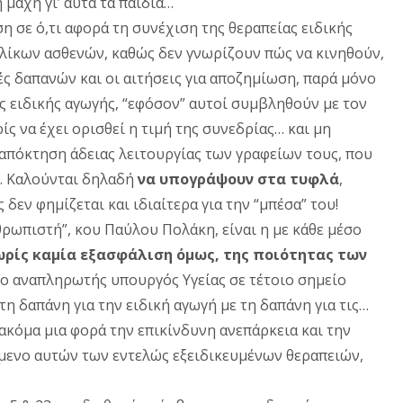
μάχη γι’ αυτά τα παιδιά…
η σε ό,τι αφορά τη συνέχιση της θεραπείας ειδικής
ηλίκων ασθενών, καθώς δεν γνωρίζουν πώς να κινηθούν,
ές δαπανών και οι αιτήσεις για αποζημίωση, παρά μόνο
 ειδικής αγωγής, “εφόσον” αυτοί συμβληθούν με τον
 να έχει ορισθεί η τιμή της συνεδρίας… και μη
 απόκτηση άδειας λειτουργίας των γραφείων τους, που
. Καλούνται δηλαδή
να υπογράψουν στα τυφλά
,
δεν φημίζεται και ιδιαίτερα για την “μπέσα” του!
ρωπιστή”, κου Παύλου Πολάκη, είναι η με κάθε μέσο
ωρίς καμία εξασφάλιση όμως, της ποιότητας των
ο αναπληρωτής υπουργός Υγείας σε τέτοιο σημείο
η δαπάνη για την ειδική αγωγή με τη δαπάνη για τις…
ακόμα μια φορά την επικίνδυνη ανεπάρκεια και την
ίμενο αυτών των εντελώς εξειδικευμένων θεραπειών,