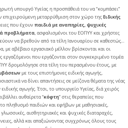
ηρωτή υπουργό Υγείας η προσπάθειά του να “κομπάσει”
ην επιχειρούμενη μεταρρύθμιση στον χώρο της
Ειδικής
ένειες που έχουν
παιδιά με αναπηρίες, ψυχικές
κά προβλήματα
, ασφαλισμένοι του ΕΟΠΥΥ και χρήστες
εύουν να βρεθούν από τα τέλη Ιανουαρίου σε καθεστώς…
α, με αβέβαιο εργασιακό μέλλον βρίσκονται και οι
δες εργαζόμενοι που εργάζονται στον συγκεκριμένο τομέα
ΟΠΥΥ δρομολόγησε στα τέλη του περασμένου έτους, με
μβάσεων
με τους επιστήμονες ειδικής αγωγής,
υσιαστικά να δίνει απαντήσεις σε μείζονα θέματα της νέας
ειδικής αγωγής. Έτσι, το υπουργείο Υγείας, διά χειρός
ιβάλλει αυθαίρετα “
κόφτη
” στις θεραπείες που
ωτο πληθυσμό παιδιών και εφήβων με μαθησιακές,
 γλωσσικές, αισθητηριακές και ψυχικές διαταραχές,
ένειες, αλλά και απαξιώνοντας συγχρόνως όλους τους