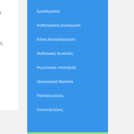
Εργοθεραπεία
ε
Αισθητηριακή ολοκλήρωση
Ειδική διαπαιδαγώγηση
υς
Μαθησιακές δυσκολίες
Ψυχολογική υποστήριξη
Οικογενειακή θεραπεία
Παιδοψυχίατρος
Αναπτυξιολόγος