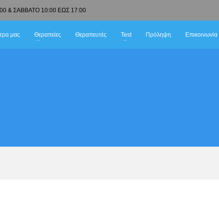
00 & ΣΑΒΒΑΤΟ 10:00 ΕΩΣ 17:00
τρα μας
Θεραπείες
Θεραπευτές
Test
Πρόληψη
Επικοινωνία