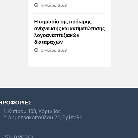
9 Μαΐου, 2023
Η σημασία της πρόωρης
ανίχνευσης και αντιμετώπισης
λογοαναπτυξιακών
διαταραχών
5 Μαΐου, 2023
ΗΡΟΦΟΡΙΕΣ
1. Κύπρου 103, Κόρινθος
2. Δημητρακοπούλου 22, Τρίπολη
27410 85 360