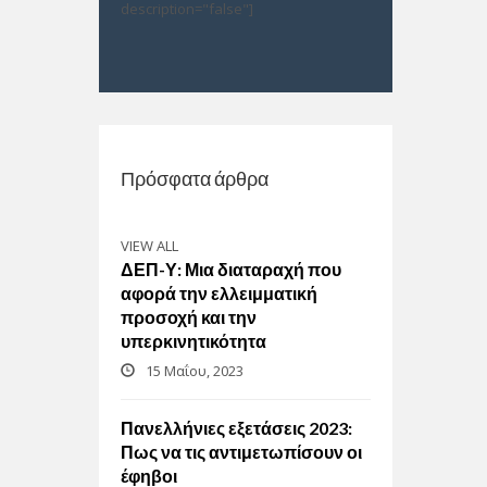
description="false"]
Πρόσφατα άρθρα
VIEW ALL
ΔΕΠ-Υ: Μια διαταραχή που
αφορά την ελλειμματική
προσοχή και την
υπερκινητικότητα
15 Μαΐου, 2023
Πανελλήνιες εξετάσεις 2023:
Πως να τις αντιμετωπίσουν οι
έφηβοι