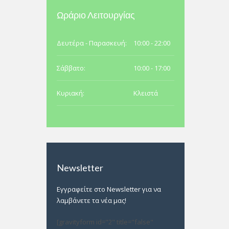
Ωράριο Λειτουργίας
Δευτέρα - Παρασκευή:
10:00 - 22:00
Σάββατο:
10:00 - 17:00
Κυριακή:
Κλειστά
Newsletter
Εγγραφείτε στo Newsletter για να
λαμβάνετε τα νέα μας!
[gravityform id="2" title="false"