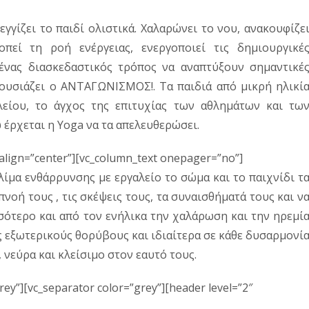
γγίζει το παιδί ολιστικά. Χαλαρώνει το νου, ανακουφίζε
πεί τη ροή ενέργειας, ενεργοποιεί τις δημιουργικέ
ι ένας διασκεδαστικός τρόπος να αναπτύξουν σημαντικέ
πουσιάζει ο ΑΝΤΑΓΩΝΙΣΜΟΣ!. Τα παιδιά από μικρή ηλικί
είου, το άγχος της επιτυχίας των αθλημάτων και τω
έρχεται η Yoga να τα απελευθερώσει.
” align=”center”][vc_column_text onepager=”no”]
κλίμα ενθάρρυνσης με εργαλείο το σώμα και το παιχνίδι τ
νοή τους , τις σκέψεις τους, τα συναισθήματά τους και ν
σότερο και από τον ενήλικα την χαλάρωση και την ηρεμί
υς εξωτερικούς θορύβους και ιδιαίτερα σε κάθε δυσαρμονί
 νεύρα και κλείσιμο στον εαυτό τους.
rey”][vc_separator color=”grey”][header level=”2″