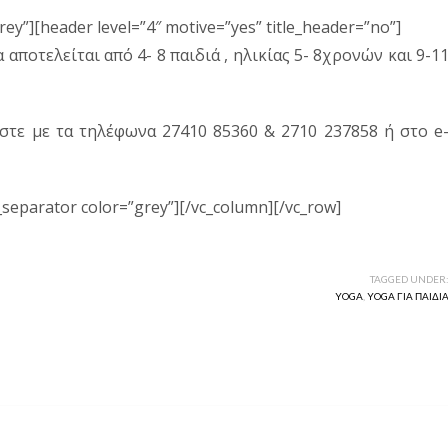
rey”][header level=”4″ motive=”yes” title_header=”no”]
αποτελείται από 4- 8 παιδιά , ηλικίας 5- 8χρονών και 9-1
στε με τα τηλέφωνα 27410 85360 & 2710 237858 ή στο e
_separator color=”grey”][/vc_column][/vc_row]
TAGGED UNDER
YOGA
,
YOGA ΓΙΑ ΠΑΙΔΙ