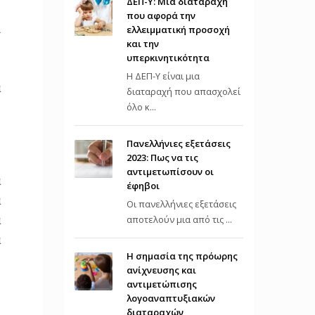
ΔΕΠ-Υ: Μια διαταραχή
που αφορά την
ι
ελλειμματική προσοχή
και την
ς
υπερκινητικότητα
ς
Η ΔΕΠ-Υ είναι μια
α
διαταραχή που απασχολεί
ν
όλο κ...
Πανελλήνιες εξετάσεις
2023: Πως να τις
αντιμετωπίσουν οι
α
έφηβοι
α
Οι πανελλήνιες εξετάσεις
α
αποτελούν μια από τις ...
α
Η σημασία της πρόωρης
ανίχνευσης και
αντιμετώπισης
λογοαναπτυξιακών
διαταραχών