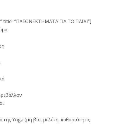
o” title=”ΠΛΕΟΝΕΚΤΗΜΑΤΑ ΓΙΑ ΤΟ ΠΑΙΔΙ”]
ώμα
ση
υ
ιά
περιβάλλον
αι
α της Yoga (μη βία, μελέτη, καθαριότητα,