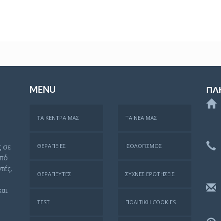
MENU
ΠΛ
ΤΑ ΚΈΝΤΡΑ ΜΑΣ
ΤΑ ΝΈΑ ΜΑΣ
ς σε
ΘΕΡΑΠΕΊΕΣ
ΙΣΟΛΟΓΙΣΜΌΣ
από
τές,
ΘΕΡΑΠΕΥΤΈΣ
ΣΥΧΝΈΣ ΕΡΩΤΉΣΕΙΣ
και
TEST
ΠΟΛΙΤΙΚΉ COOKIES