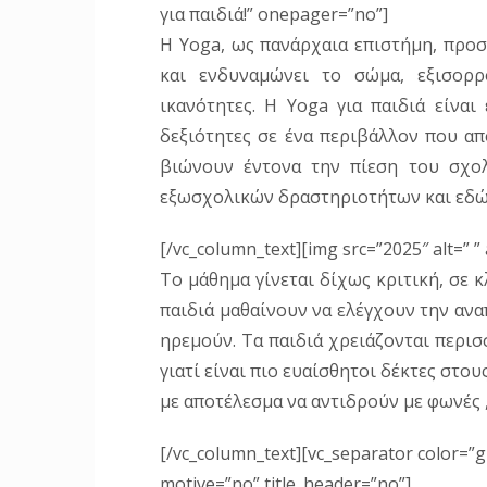
για παιδιά!” onepager=”no”]
Η Υοga, ως πανάρχαια επιστήμη, προσε
και ενδυναμώνει το σώμα, εξισορρο
ικανότητες. Η Yoga για παιδιά είνα
δεξιότητες σε ένα περιβάλλον που α
βιώνουν έντονα την πίεση του σχολ
εξωσχολικών δραστηριοτήτων και εδώ 
[/vc_column_text][img src=”2025″ alt=” 
Το μάθημα γίνεται δίχως κριτική, σε 
παιδιά μαθαίνουν να ελέγχουν την αναπ
ηρεμούν. Τα παιδιά χρειάζονται περισ
γιατί είναι πιο ευαίσθητοι δέκτες στο
με αποτέλεσμα να αντιδρούν με φωνές ,
[/vc_column_text][vc_separator color=”g
motive=”no” title_header=”no”]