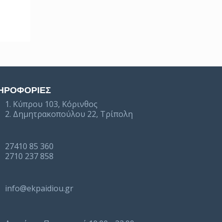
ΗΡΟΦΟΡΙΕΣ
1. Κύπρου 103, Κόρινθος
2. Δημητρακοπούλου 22, Τρίπολη
27410 85 360
2710 237 858
info@ekpaidiou.gr