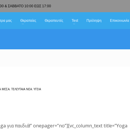
00 & ΣΑΒΒΑΤΟ 10:00 ΕΩΣ 17:00
τρα μας
Θεραπείες
Θεραπευτές
Test
Πρόληψη
Επικοινωνία
Ά ΜΈΣΑ
,
ΤΕΛΕΥΤΑΊΑ ΝΈΑ
,
ΥΓΕΊΑ
oga για παιδιά!” onepager=”no”][vc_column_text title=”Yoga